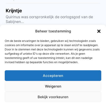
Krijntje
Quirinus was oorspronkelijk de oorlogsgod van de
Sabijnen…
Beheer toestemming
Krina
Quirinus was oorspronkelijk de oorlogsgod van de
Om de beste ervaringen te bieden, gebruiken wij technologieën zoals
Sabijnen…
cookies om informatie over je apparaat op te slaan en/of te raadplegen.
Door in te stemmen met deze technologieën kunnen wij gegevens zoals
surfgedrag of unieke ID's op deze site verwerken. Als je geen
1
2
Volgende
toestemming geeft of uw toestemming intrekt, kan dit een nadelige
invloed hebben op bepaalde functies en mogelijkheden.
Accepteren
© 2026 AlleNamen.nl
Weigeren
Bekijk voorkeuren
archief