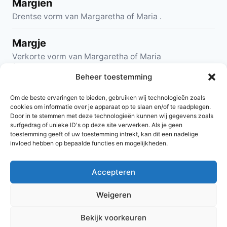
Margien
Drentse vorm van Margaretha of Maria .
Margje
Verkorte vorm van Margaretha of Maria
(Genemuiden).
Beheer toestemming
Margretha
Om de beste ervaringen te bieden, gebruiken wij technologieën zoals
Gri. margarit?
cookies om informatie over je apparaat op te slaan en/of te raadplegen.
Door in te stemmen met deze technologieën kunnen wij gegevens zoals
surfgedrag of unieke ID's op deze site verwerken. Als je geen
1
2
…
4
Volgende
toestemming geeft of uw toestemming intrekt, kan dit een nadelige
invloed hebben op bepaalde functies en mogelijkheden.
Accepteren
© 2026 AlleNamen.nl
Weigeren
Bekijk voorkeuren