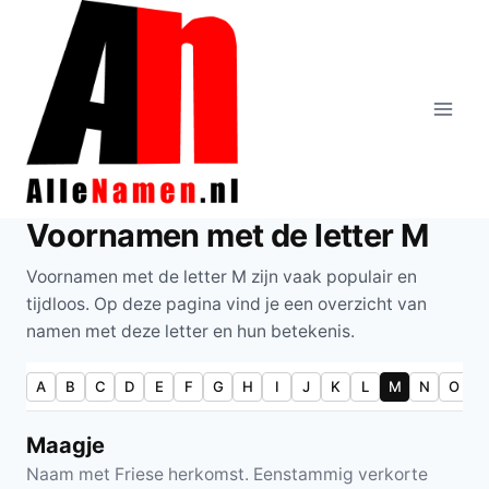
Doorgaan
naar
inhoud
Voornamen met de letter M
Voornamen met de letter M zijn vaak populair en
tijdloos. Op deze pagina vind je een overzicht van
namen met deze letter en hun betekenis.
A
B
C
D
E
F
G
H
I
J
K
L
M
N
O
P
Maagje
Naam met Friese herkomst. Eenstammig verkorte