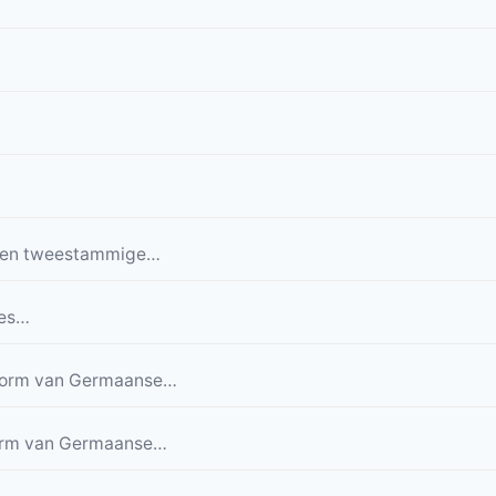
 een tweestammige…
nes…
 vorm van Germaanse…
vorm van Germaanse…