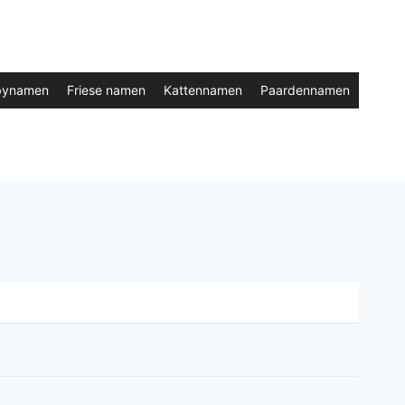
bynamen
Friese namen
Kattennamen
Paardennamen