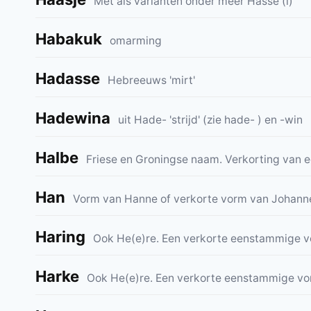
Met als varianten onder meer Hasse (l)
Habakuk
omarming
Hadasse
Hebreeuws 'mirt'
Hadewina
uit Hade- 'strijd' (zie hade- ) en -win
Halbe
Friese en Groningse naam. Verkorting van
Han
Vorm van Hanne of verkorte vorm van Johan
Haring
Ook He(e)re. Een verkorte eenstammige
Harke
Ook He(e)re. Een verkorte eenstammige 