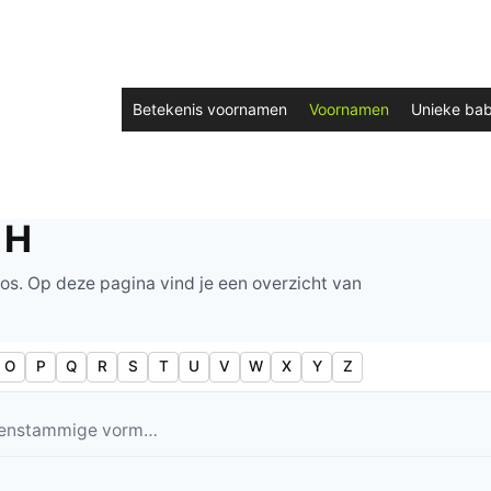
Betekenis voornamen
Voornamen
Unieke ba
 H
oos. Op deze pagina vind je een overzicht van
O
P
Q
R
S
T
U
V
W
X
Y
Z
 eenstammige vorm…