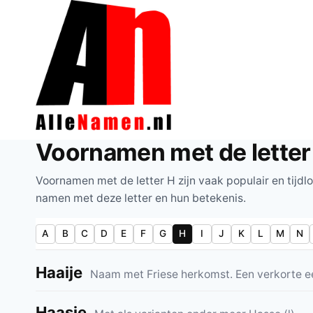
Doorgaan
naar
inhoud
Voornamen met de letter
Voornamen met de letter H zijn vaak populair en tijdl
namen met deze letter en hun betekenis.
A
B
C
D
E
F
G
H
I
J
K
L
M
N
Haaije
Naam met Friese herkomst. Een verkorte
Haasje