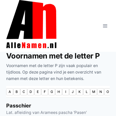
Doorgaan
naar
inhoud
Voornamen met de letter P
Voornamen met de letter P zijn vaak populair en
tijdloos. Op deze pagina vind je een overzicht van
namen met deze letter en hun betekenis.
A
B
C
D
E
F
G
H
I
J
K
L
M
N
O
P
Passchier
Lat. afleiding van Aramees pascha 'Pasen'