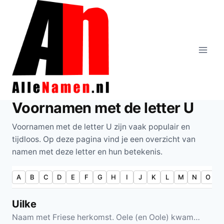
Doorgaan
naar
inhoud
Voornamen met de letter U
Voornamen met de letter U zijn vaak populair en
tijdloos. Op deze pagina vind je een overzicht van
namen met deze letter en hun betekenis.
A
B
C
D
E
F
G
H
I
J
K
L
M
N
O
P
Uilke
Naam met Friese herkomst. Oele (en Oole) kwam…