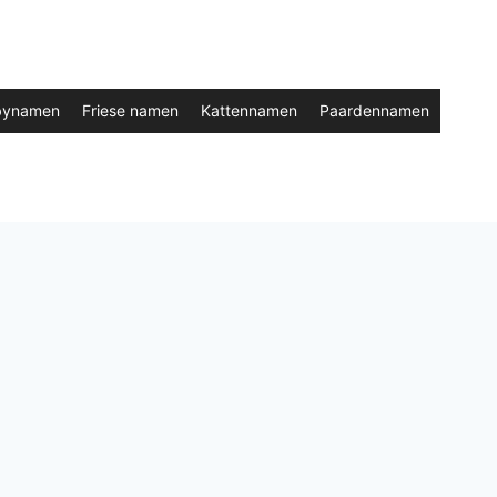
bynamen
Friese namen
Kattennamen
Paardennamen