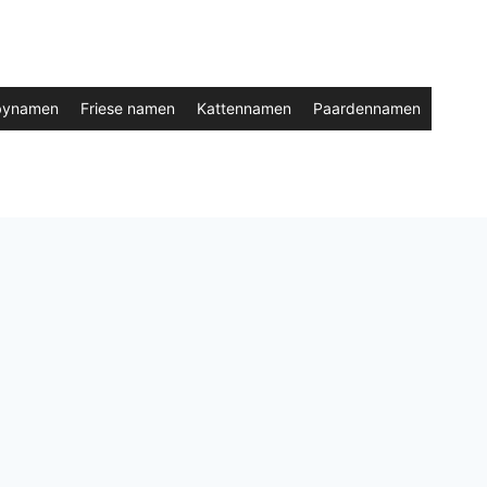
bynamen
Friese namen
Kattennamen
Paardennamen