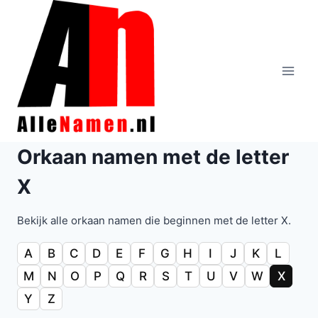
Doorgaan
naar
inhoud
Orkaan namen met de letter
X
Bekijk alle orkaan namen die beginnen met de letter X.
A
B
C
D
E
F
G
H
I
J
K
L
M
N
O
P
Q
R
S
T
U
V
W
X
Y
Z