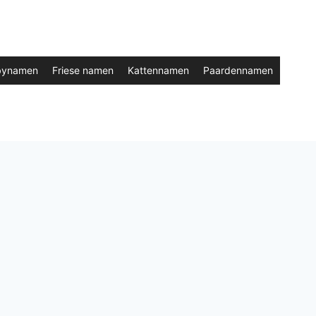
bynamen
Friese namen
Kattennamen
Paardennamen