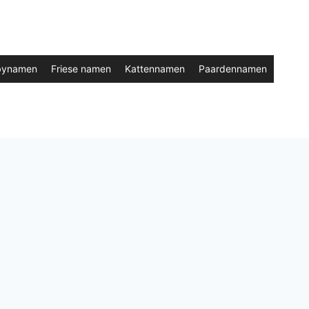
bynamen
Friese namen
Kattennamen
Paardennamen