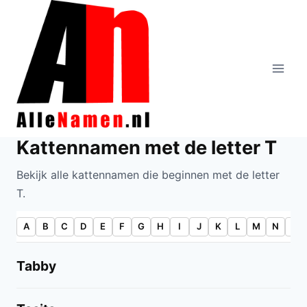
Doorgaan
naar
inhoud
Kattennamen met de letter T
Bekijk alle kattennamen die beginnen met de letter
T.
A
B
C
D
E
F
G
H
I
J
K
L
M
N
O
Tabby