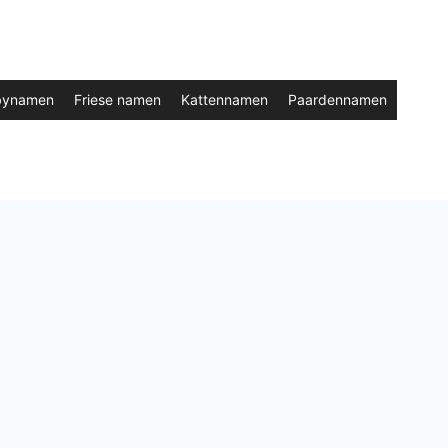
bynamen
Friese namen
Kattennamen
Paardennamen