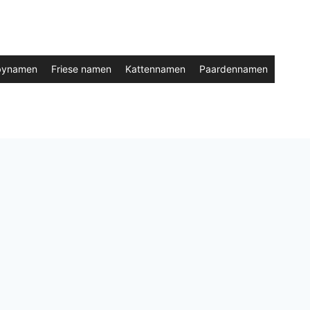
bynamen
Friese namen
Kattennamen
Paardennamen