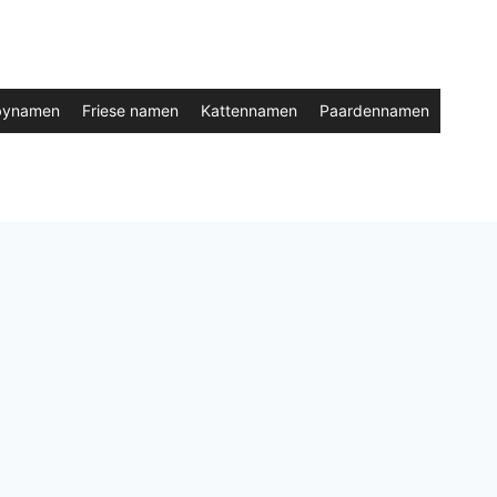
bynamen
Friese namen
Kattennamen
Paardennamen