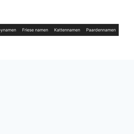
bynamen
Friese namen
Kattennamen
Paardennamen