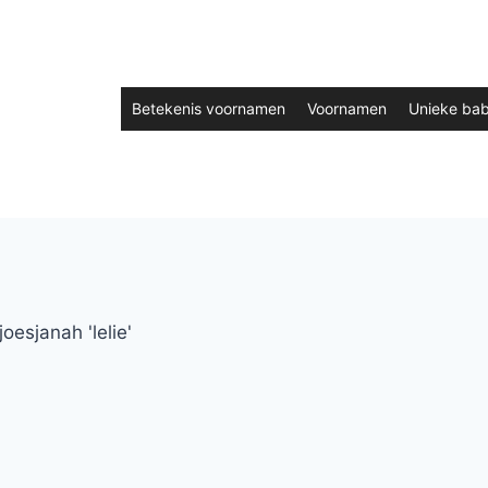
Betekenis voornamen
Voornamen
Unieke ba
esjanah 'lelie'