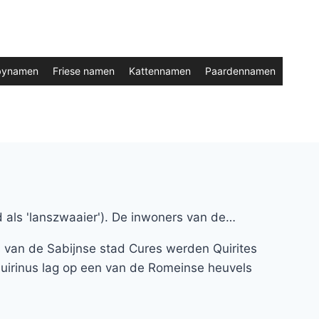
bynamen
Friese namen
Kattennamen
Paardennamen
 als 'lanszwaaier'). De inwoners van de…
rs van de Sabijnse stad Cures werden Quirites
uirinus lag op een van de Romeinse heuvels