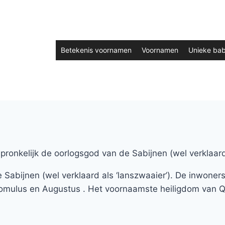
Betekenis voornamen
Voornamen
Unieke ba
pronkelijk de oorlogsgod van de Sabijnen (wel verklaard
 Sabijnen (wel verklaard als ‘lanszwaaier’). De inwone
omulus en Augustus . Het voornaamste heiligdom van Q