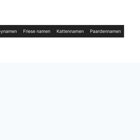
bynamen
Friese namen
Kattennamen
Paardennamen