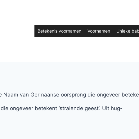
Betekenis voornamen
Voornamen
Unieke ba
aam van Germaanse oorsprong die ongeveer betekent 
 ongeveer betekent ‘stralende geest’. Uit hug-