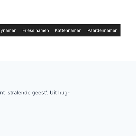
bynamen
Friese namen
Kattennamen
Paardennamen
'stralende geest'. Uit hug-