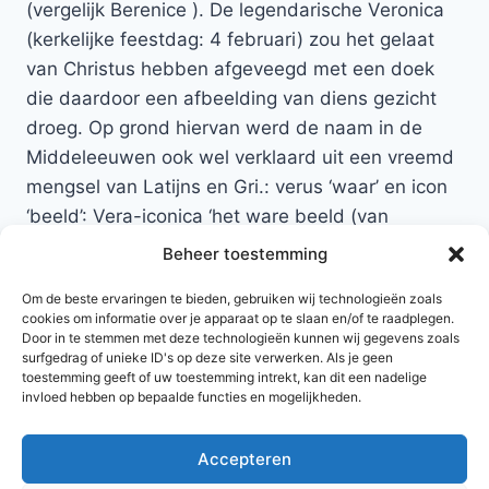
(vergelijk Berenice ). De legendarische Veronica
(kerkelijke feestdag: 4 februari) zou het gelaat
van Christus hebben afgeveegd met een doek
die daardoor een afbeelding van diens gezicht
droeg. Op grond hiervan werd de naam in de
Middeleeuwen ook wel verklaard uit een vreemd
mengsel van Latijns en Gri.: verus ‘waar’ en icon
‘beeld’: Vera-iconica ‘het ware beeld (van
Christus)’. In apocriefe boeken werd zij
Beheer toestemming
vereenzelvigd met de vrouw die door Christus
Om de beste ervaringen te bieden, gebruiken wij technologieën zoals
genezen werd van bloedingen. Een andere
cookies om informatie over je apparaat op te slaan en/of te raadplegen.
heilige van deze naam is Veronica Giuliani
Door in te stemmen met deze technologieën kunnen wij gegevens zoals
surfgedrag of unieke ID's op deze site verwerken. Als je geen
toestemming geeft of uw toestemming intrekt, kan dit een nadelige
Terug naar namen met de letter F
invloed hebben op bepaalde functies en mogelijkheden.
Accepteren