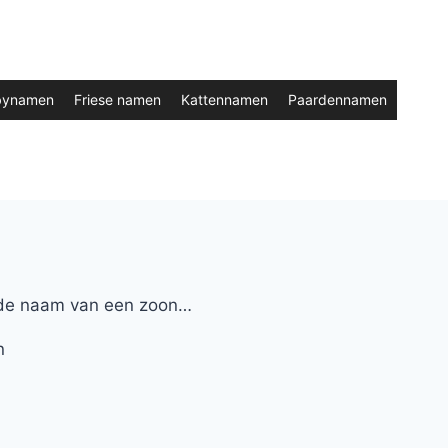
bynamen
Friese namen
Kattennamen
Paardennamen
r de naam van een zoon…
n