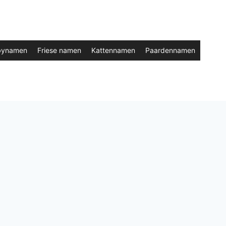
bynamen
Friese namen
Kattennamen
Paardennamen