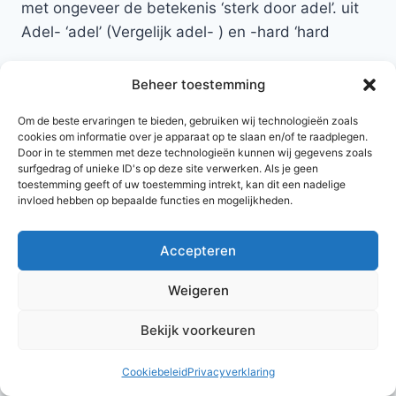
met ongeveer de betekenis ‘sterk door adel’. uit
Adel- ‘adel’ (Vergelijk adel- ) en -hard ‘hard
Terug naar namen met de letter A
Beheer toestemming
Om de beste ervaringen te bieden, gebruiken wij technologieën zoals
cookies om informatie over je apparaat op te slaan en/of te raadplegen.
Door in te stemmen met deze technologieën kunnen wij gegevens zoals
surfgedrag of unieke ID's op deze site verwerken. Als je geen
toestemming geeft of uw toestemming intrekt, kan dit een nadelige
invloed hebben op bepaalde functies en mogelijkheden.
Accepteren
© 2026 AlleNamen.nl
Weigeren
Bekijk voorkeuren
archief
Cookiebeleid
Privacyverklaring