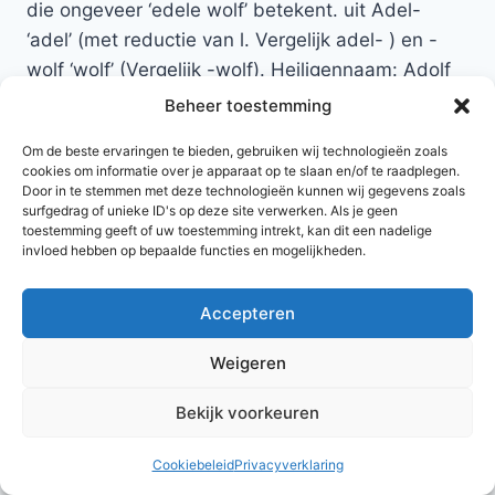
die ongeveer ‘edele wolf’ betekent. uit Adel-
‘adel’ (met reductie van l. Vergelijk adel- ) en -
wolf ‘wolf’ (Vergelijk -wolf). Heiligennaam: Adolf
Beheer toestemming
Terug naar namen met de letter A
Om de beste ervaringen te bieden, gebruiken wij technologieën zoals
cookies om informatie over je apparaat op te slaan en/of te raadplegen.
Door in te stemmen met deze technologieën kunnen wij gegevens zoals
surfgedrag of unieke ID's op deze site verwerken. Als je geen
toestemming geeft of uw toestemming intrekt, kan dit een nadelige
invloed hebben op bepaalde functies en mogelijkheden.
Accepteren
© 2026 AlleNamen.nl
Weigeren
Bekijk voorkeuren
archief
Cookiebeleid
Privacyverklaring