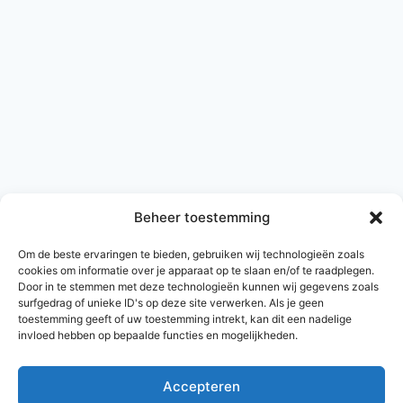
Sterre
Beheer toestemming
Om de beste ervaringen te bieden, gebruiken wij technologieën zoals
Bekijk alle kattennamen met de letter S
cookies om informatie over je apparaat op te slaan en/of te raadplegen.
Door in te stemmen met deze technologieën kunnen wij gegevens zoals
surfgedrag of unieke ID's op deze site verwerken. Als je geen
Terug naar alle kattennamen
toestemming geeft of uw toestemming intrekt, kan dit een nadelige
invloed hebben op bepaalde functies en mogelijkheden.
Accepteren