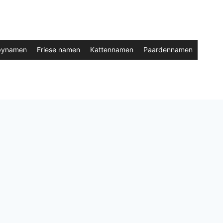
bynamen
Friese namen
Kattennamen
Paardennamen