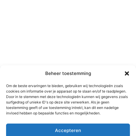
Pluchke
Beheer toestemming
Om de beste ervaringen te bieden, gebruiken wij technologieën zoals
Bekijk alle kattennamen met de letter P
cookies om informatie over je apparaat op te slaan en/of te raadplegen.
Door in te stemmen met deze technologieën kunnen wij gegevens zoals
surfgedrag of unieke ID's op deze site verwerken. Als je geen
Terug naar alle kattennamen
toestemming geeft of uw toestemming intrekt, kan dit een nadelige
invloed hebben op bepaalde functies en mogelijkheden.
Accepteren