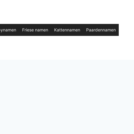
bynamen
Friese namen
Kattennamen
Paardennamen