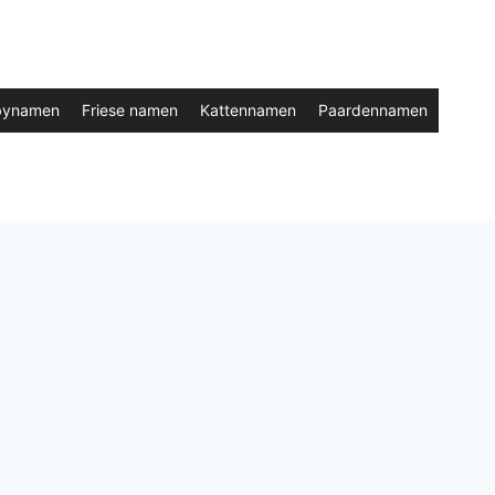
bynamen
Friese namen
Kattennamen
Paardennamen