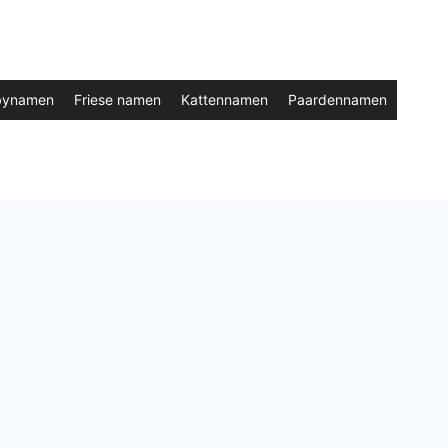
bynamen
Friese namen
Kattennamen
Paardennamen