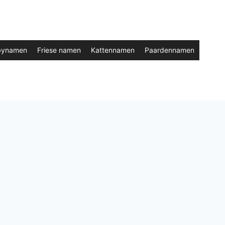
bynamen
Friese namen
Kattennamen
Paardennamen