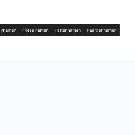
bynamen
Friese namen
Kattennamen
Paardennamen