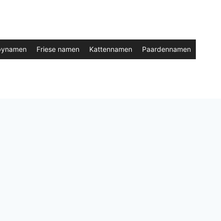
bynamen
Friese namen
Kattennamen
Paardennamen