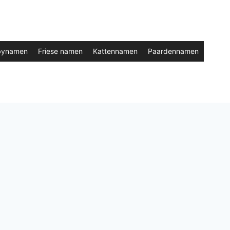
bynamen
Friese namen
Kattennamen
Paardennamen