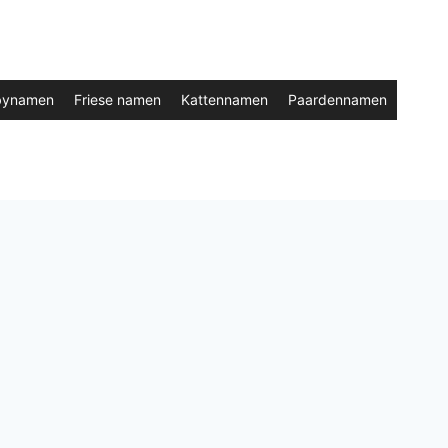
bynamen
Friese namen
Kattennamen
Paardennamen