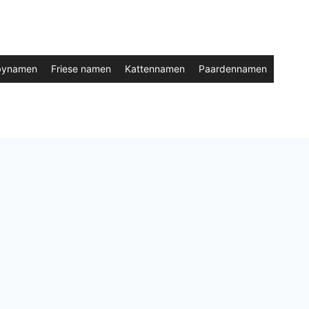
bynamen
Friese namen
Kattennamen
Paardennamen