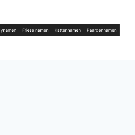
bynamen
Friese namen
Kattennamen
Paardennamen