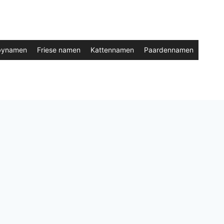
bynamen
Friese namen
Kattennamen
Paardennamen