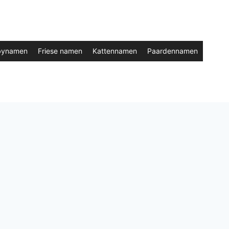
bynamen
Friese namen
Kattennamen
Paardennamen