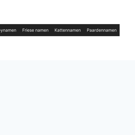
bynamen
Friese namen
Kattennamen
Paardennamen