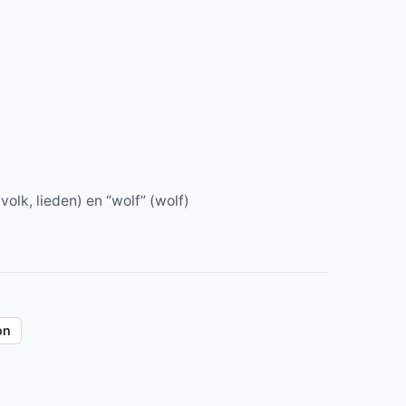
lk, lieden) en “wolf” (wolf)
on