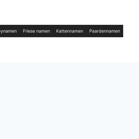
bynamen
Friese namen
Kattennamen
Paardennamen