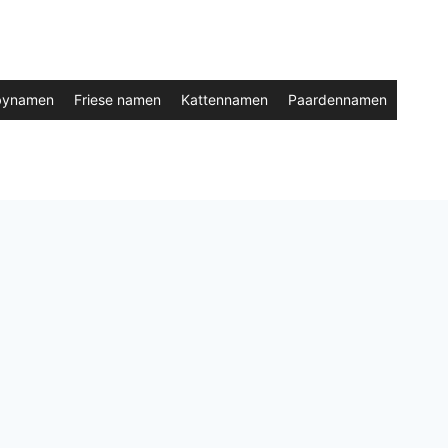
bynamen
Friese namen
Kattennamen
Paardennamen